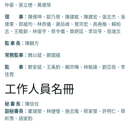
仲豪、張立德、黃建榮
理 事：
陳偉坤、歐乃慈、陳建銘、陳建宏、張志杰、吳
建東、郭威均、林恭儀、謝岳峰、覺宗宏、高堯楷、賴柏
志、王睦釧、林俊宇、蔡令儀、葉妍廷、李玟笭、翁瑞文
監 事 長：
陳麒方
常務監事：
魏以斌、鄭國揚
監 事：
鄭安斌、王禹鈞、賴宗暉、林勉達、劉亞玫、李
佳霓
工作人員名冊
秘 書 長：
陳信任
副秘書長：
瞿瑞瑩、林捷瑩、施志隆、蔡家瑩、許明仁、蔡
昕霈、胡家鈞