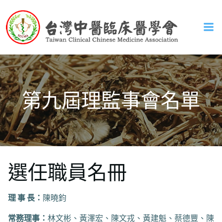
Skip
to
content
第九屆理監事會名單
選任職員名冊
理 事 長：
陳曉鈞
常務理事：
林文彬、黃澤宏、陳文戎、黃建魁、蔡德豐、陳